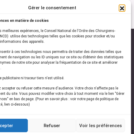
Gérer le consentement
ences en matière de cookies
es meilleures expériences, le Conseil National de l'Ordre des Chirurgiens-
NCD) utilise des technologies telles que les cookies pour stocker et/ou
informations des appareils.
onsentir à ces technologies nous permettra de traiter des données telles que
ez-vous à notre
newsletter
ent de navigation ou les ID uniques sur ce site ou d’obtenir des statistiques
ymes de notre site pour analyser la fréquentation de ce site et améliorer
vez les dernières actualités de l'ONCD
.
publicitaire ni traceur tiers n'est utilisé.
accepter ou refuser cette mesure d'audience. Votre choix n'affecte pas le
nt du site. Vous pouvez modifier votre choix à tout moment via le lien "Gérer
ces" en bas de page. (Pour en savoir plus : voir notre page de politique de
té, lien ci-dessous)
Restez connecté
cepter
Refuser
Voir les préférences