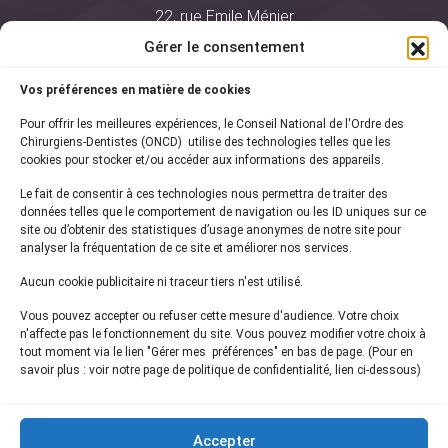
22, rue Emile Ménier
BP 2016
Gérer le consentement
75761 Paris Cedex 16
Vos préférences en matière de cookies
01 44 34 78 80
Pour offrir les meilleures expériences, le Conseil National de l'Ordre des
courrier@oncd.org
Chirurgiens-Dentistes (ONCD) utilise des technologies telles que les
cookies pour stocker et/ou accéder aux informations des appareils.
Le fait de consentir à ces technologies nous permettra de traiter des
Actualités
données telles que le comportement de navigation ou les ID uniques sur ce
Presse
site ou d’obtenir des statistiques d’usage anonymes de notre site pour
Informations légales
analyser la fréquentation de ce site et améliorer nos services.
Plan du site
Aucun cookie publicitaire ni traceur tiers n'est utilisé.
Nous contacter
Vous pouvez accepter ou refuser cette mesure d'audience. Votre choix
n'affecte pas le fonctionnement du site. Vous pouvez modifier votre choix à
tout moment via le lien "Gérer mes préférences" en bas de page. (Pour en
Inscrivez-vous à notre
newsletter
savoir plus : voir notre page de politique de confidentialité, lien ci-dessous)
et recevez les dernières actualités de l'ONCD
Accepter