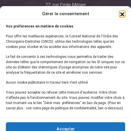
22, rue Emile Ménier
BP 2016
Gérer le consentement
75761 Paris Cedex 16
Vos préférences en matière de cookies
01 44 34 78 80
Pour offrir les meilleures expériences, le Conseil National de l'Ordre des
courrier@oncd.org
Chirurgiens-Dentistes (ONCD) utilise des technologies telles que les
cookies pour stocker et/ou accéder aux informations des appareils.
Le fait de consentir à ces technologies nous permettra de traiter des
Actualités
données telles que le comportement de navigation ou les ID uniques sur ce
Presse
site ou d’obtenir des statistiques d’usage anonymes de notre site pour
Informations légales
analyser la fréquentation de ce site et améliorer nos services.
Plan du site
Aucun cookie publicitaire ni traceur tiers n'est utilisé.
Nous contacter
Vous pouvez accepter ou refuser cette mesure d'audience. Votre choix
n'affecte pas le fonctionnement du site. Vous pouvez modifier votre choix à
tout moment via le lien "Gérer mes préférences" en bas de page. (Pour en
Inscrivez-vous à notre
newsletter
savoir plus : voir notre page de politique de confidentialité, lien ci-dessous)
et recevez les dernières actualités de l'ONCD
Accepter