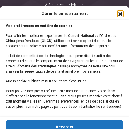
22, rue Emile Ménier
BP 2016
Gérer le consentement
75761 Paris Cedex 16
Vos préférences en matière de cookies
01 44 34 78 80
Pour offrir les meilleures expériences, le Conseil National de l'Ordre des
courrier@oncd.org
Chirurgiens-Dentistes (ONCD) utilise des technologies telles que les
cookies pour stocker et/ou accéder aux informations des appareils.
Le fait de consentir à ces technologies nous permettra de traiter des
Actualités
données telles que le comportement de navigation ou les ID uniques sur ce
Presse
site ou d’obtenir des statistiques d’usage anonymes de notre site pour
Informations légales
analyser la fréquentation de ce site et améliorer nos services.
Plan du site
Aucun cookie publicitaire ni traceur tiers n'est utilisé.
Nous contacter
Vous pouvez accepter ou refuser cette mesure d'audience. Votre choix
n'affecte pas le fonctionnement du site. Vous pouvez modifier votre choix à
tout moment via le lien "Gérer mes préférences" en bas de page. (Pour en
Inscrivez-vous à notre
newsletter
savoir plus : voir notre page de politique de confidentialité, lien ci-dessous)
et recevez les dernières actualités de l'ONCD
Accepter