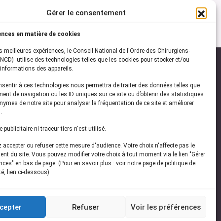
Gérer le consentement
ences en matière de cookies
es meilleures expériences, le Conseil National de l'Ordre des Chirurgiens-
NCD) utilise des technologies telles que les cookies pour stocker et/ou
informations des appareils.
onsentir à ces technologies nous permettra de traiter des données telles que
ez-vous à notre
newsletter
ent de navigation ou les ID uniques sur ce site ou d’obtenir des statistiques
ymes de notre site pour analyser la fréquentation de ce site et améliorer
vez les dernières actualités de l'ONCD
.
publicitaire ni traceur tiers n'est utilisé.
accepter ou refuser cette mesure d'audience. Votre choix n'affecte pas le
nt du site. Vous pouvez modifier votre choix à tout moment via le lien "Gérer
ces" en bas de page. (Pour en savoir plus : voir notre page de politique de
té, lien ci-dessous)
Restez connecté
cepter
Refuser
Voir les préférences