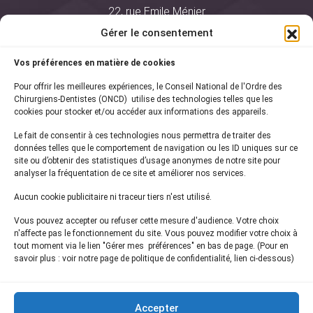
22, rue Emile Ménier
BP 2016
Gérer le consentement
75761 Paris Cedex 16
Vos préférences en matière de cookies
01 44 34 78 80
Pour offrir les meilleures expériences, le Conseil National de l'Ordre des
courrier@oncd.org
Chirurgiens-Dentistes (ONCD) utilise des technologies telles que les
cookies pour stocker et/ou accéder aux informations des appareils.
Le fait de consentir à ces technologies nous permettra de traiter des
Actualités
données telles que le comportement de navigation ou les ID uniques sur ce
Presse
site ou d’obtenir des statistiques d’usage anonymes de notre site pour
Informations légales
analyser la fréquentation de ce site et améliorer nos services.
Plan du site
Aucun cookie publicitaire ni traceur tiers n'est utilisé.
Nous contacter
Vous pouvez accepter ou refuser cette mesure d'audience. Votre choix
n'affecte pas le fonctionnement du site. Vous pouvez modifier votre choix à
tout moment via le lien "Gérer mes préférences" en bas de page. (Pour en
Inscrivez-vous à notre
newsletter
savoir plus : voir notre page de politique de confidentialité, lien ci-dessous)
et recevez les dernières actualités de l'ONCD
Accepter