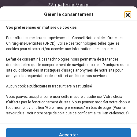
22, rue Emile Ménier
BP 2016
Gérer le consentement
75761 Paris Cedex 16
Vos préférences en matière de cookies
01 44 34 78 80
Pour offrir les meilleures expériences, le Conseil National de l'Ordre des
courrier@oncd.org
Chirurgiens-Dentistes (ONCD) utilise des technologies telles que les
cookies pour stocker et/ou accéder aux informations des appareils.
Le fait de consentir à ces technologies nous permettra de traiter des
Actualités
données telles que le comportement de navigation ou les ID uniques sur ce
Presse
site ou d’obtenir des statistiques d’usage anonymes de notre site pour
Informations légales
analyser la fréquentation de ce site et améliorer nos services.
Plan du site
Aucun cookie publicitaire ni traceur tiers n'est utilisé.
Nous contacter
Vous pouvez accepter ou refuser cette mesure d'audience. Votre choix
n'affecte pas le fonctionnement du site. Vous pouvez modifier votre choix à
tout moment via le lien "Gérer mes préférences" en bas de page. (Pour en
Inscrivez-vous à notre
newsletter
savoir plus : voir notre page de politique de confidentialité, lien ci-dessous)
et recevez les dernières actualités de l'ONCD
Accepter