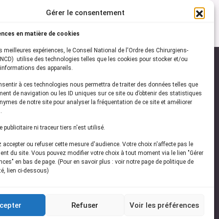
Gérer le consentement
ences en matière de cookies
es meilleures expériences, le Conseil National de l'Ordre des Chirurgiens-
NCD) utilise des technologies telles que les cookies pour stocker et/ou
informations des appareils.
onsentir à ces technologies nous permettra de traiter des données telles que
ez-vous à notre
newsletter
ent de navigation ou les ID uniques sur ce site ou d’obtenir des statistiques
ymes de notre site pour analyser la fréquentation de ce site et améliorer
vez les dernières actualités de l'ONCD
.
publicitaire ni traceur tiers n'est utilisé.
accepter ou refuser cette mesure d'audience. Votre choix n'affecte pas le
nt du site. Vous pouvez modifier votre choix à tout moment via le lien "Gérer
ces" en bas de page. (Pour en savoir plus : voir notre page de politique de
té, lien ci-dessous)
Restez connecté
cepter
Refuser
Voir les préférences