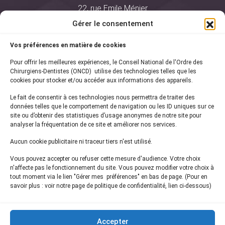
22, rue Emile Ménier
BP 2016
Gérer le consentement
75761 Paris Cedex 16
Vos préférences en matière de cookies
01 44 34 78 80
Pour offrir les meilleures expériences, le Conseil National de l'Ordre des
courrier@oncd.org
Chirurgiens-Dentistes (ONCD) utilise des technologies telles que les
cookies pour stocker et/ou accéder aux informations des appareils.
Le fait de consentir à ces technologies nous permettra de traiter des
Actualités
données telles que le comportement de navigation ou les ID uniques sur ce
Presse
site ou d’obtenir des statistiques d’usage anonymes de notre site pour
Informations légales
analyser la fréquentation de ce site et améliorer nos services.
Plan du site
Aucun cookie publicitaire ni traceur tiers n'est utilisé.
Nous contacter
Vous pouvez accepter ou refuser cette mesure d'audience. Votre choix
n'affecte pas le fonctionnement du site. Vous pouvez modifier votre choix à
tout moment via le lien "Gérer mes préférences" en bas de page. (Pour en
Inscrivez-vous à notre
newsletter
savoir plus : voir notre page de politique de confidentialité, lien ci-dessous)
et recevez les dernières actualités de l'ONCD
Accepter