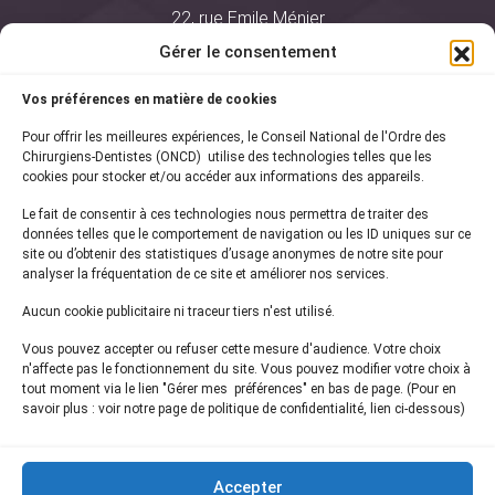
22, rue Emile Ménier
BP 2016
Gérer le consentement
75761 Paris Cedex 16
Vos préférences en matière de cookies
01 44 34 78 80
Pour offrir les meilleures expériences, le Conseil National de l'Ordre des
courrier@oncd.org
Chirurgiens-Dentistes (ONCD) utilise des technologies telles que les
cookies pour stocker et/ou accéder aux informations des appareils.
Le fait de consentir à ces technologies nous permettra de traiter des
Actualités
données telles que le comportement de navigation ou les ID uniques sur ce
Presse
site ou d’obtenir des statistiques d’usage anonymes de notre site pour
Informations légales
analyser la fréquentation de ce site et améliorer nos services.
Plan du site
Aucun cookie publicitaire ni traceur tiers n'est utilisé.
Nous contacter
Vous pouvez accepter ou refuser cette mesure d'audience. Votre choix
n'affecte pas le fonctionnement du site. Vous pouvez modifier votre choix à
tout moment via le lien "Gérer mes préférences" en bas de page. (Pour en
Inscrivez-vous à notre
newsletter
savoir plus : voir notre page de politique de confidentialité, lien ci-dessous)
et recevez les dernières actualités de l'ONCD
Accepter