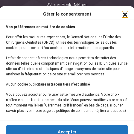
22, rue Emile Ménier
BP 2016
Gérer le consentement
75761 Paris Cedex 16
Vos préférences en matière de cookies
01 44 34 78 80
Pour offrir les meilleures expériences, le Conseil National de l'Ordre des
courrier@oncd.org
Chirurgiens-Dentistes (ONCD) utilise des technologies telles que les
cookies pour stocker et/ou accéder aux informations des appareils.
Le fait de consentir à ces technologies nous permettra de traiter des
Actualités
données telles que le comportement de navigation ou les ID uniques sur ce
Presse
site ou d’obtenir des statistiques d’usage anonymes de notre site pour
Informations légales
analyser la fréquentation de ce site et améliorer nos services.
Plan du site
Aucun cookie publicitaire ni traceur tiers n'est utilisé.
Nous contacter
Vous pouvez accepter ou refuser cette mesure d'audience. Votre choix
n'affecte pas le fonctionnement du site. Vous pouvez modifier votre choix à
tout moment via le lien "Gérer mes préférences" en bas de page. (Pour en
Inscrivez-vous à notre
newsletter
savoir plus : voir notre page de politique de confidentialité, lien ci-dessous)
et recevez les dernières actualités de l'ONCD
Accepter