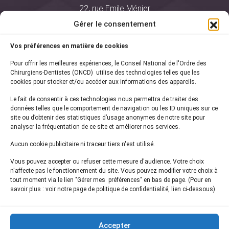
22, rue Emile Ménier
BP 2016
Gérer le consentement
75761 Paris Cedex 16
Vos préférences en matière de cookies
01 44 34 78 80
Pour offrir les meilleures expériences, le Conseil National de l'Ordre des
courrier@oncd.org
Chirurgiens-Dentistes (ONCD) utilise des technologies telles que les
cookies pour stocker et/ou accéder aux informations des appareils.
Le fait de consentir à ces technologies nous permettra de traiter des
Actualités
données telles que le comportement de navigation ou les ID uniques sur ce
Presse
site ou d’obtenir des statistiques d’usage anonymes de notre site pour
Informations légales
analyser la fréquentation de ce site et améliorer nos services.
Plan du site
Aucun cookie publicitaire ni traceur tiers n'est utilisé.
Nous contacter
Vous pouvez accepter ou refuser cette mesure d'audience. Votre choix
n'affecte pas le fonctionnement du site. Vous pouvez modifier votre choix à
tout moment via le lien "Gérer mes préférences" en bas de page. (Pour en
Inscrivez-vous à notre
newsletter
savoir plus : voir notre page de politique de confidentialité, lien ci-dessous)
et recevez les dernières actualités de l'ONCD
Accepter