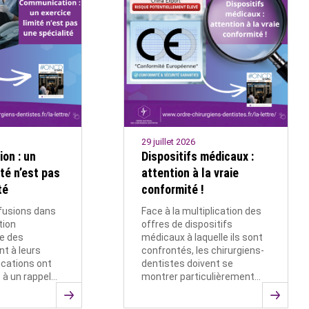
29 juillet 2026
on : un
Dispositifs médicaux :
ité n’est pas
attention à la vraie
té
conformité !
fusions dans
Face à la multiplication des
tion
offres de dispositifs
le des
médicaux à laquelle ils sont
nt à leurs
confrontés, les chirurgiens-
fications ont
dentistes doivent se
e à un rappel…
montrer particulièrement…