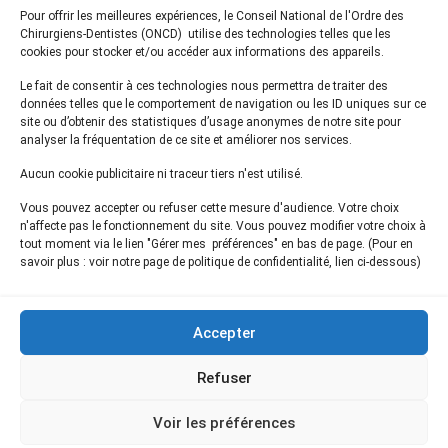
Pour offrir les meilleures expériences, le Conseil National de l'Ordre des
courrier@oncd.org
Chirurgiens-Dentistes (ONCD) utilise des technologies telles que les
cookies pour stocker et/ou accéder aux informations des appareils.
Le fait de consentir à ces technologies nous permettra de traiter des
Actualités
données telles que le comportement de navigation ou les ID uniques sur ce
Presse
site ou d’obtenir des statistiques d’usage anonymes de notre site pour
Informations légales
analyser la fréquentation de ce site et améliorer nos services.
Plan du site
Aucun cookie publicitaire ni traceur tiers n'est utilisé.
Nous contacter
Vous pouvez accepter ou refuser cette mesure d'audience. Votre choix
n'affecte pas le fonctionnement du site. Vous pouvez modifier votre choix à
tout moment via le lien "Gérer mes préférences" en bas de page. (Pour en
Inscrivez-vous à notre
newsletter
savoir plus : voir notre page de politique de confidentialité, lien ci-dessous)
et recevez les dernières actualités de l'ONCD
Accepter
Refuser
Restez connecté
Voir les préférences