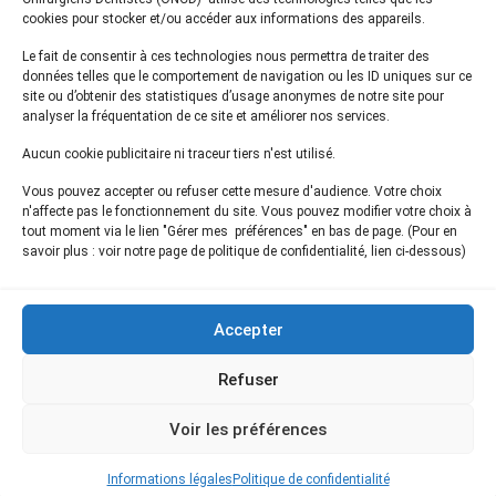
cookies pour stocker et/ou accéder aux informations des appareils.
Le fait de consentir à ces technologies nous permettra de traiter des
Actualités
données telles que le comportement de navigation ou les ID uniques sur ce
Presse
site ou d’obtenir des statistiques d’usage anonymes de notre site pour
Informations légales
analyser la fréquentation de ce site et améliorer nos services.
Plan du site
Aucun cookie publicitaire ni traceur tiers n'est utilisé.
Nous contacter
Vous pouvez accepter ou refuser cette mesure d'audience. Votre choix
n'affecte pas le fonctionnement du site. Vous pouvez modifier votre choix à
tout moment via le lien "Gérer mes préférences" en bas de page. (Pour en
Inscrivez-vous à notre
newsletter
savoir plus : voir notre page de politique de confidentialité, lien ci-dessous)
et recevez les dernières actualités de l'ONCD
Accepter
Refuser
Restez connecté
Voir les préférences
Informations légales
Politique de confidentialité