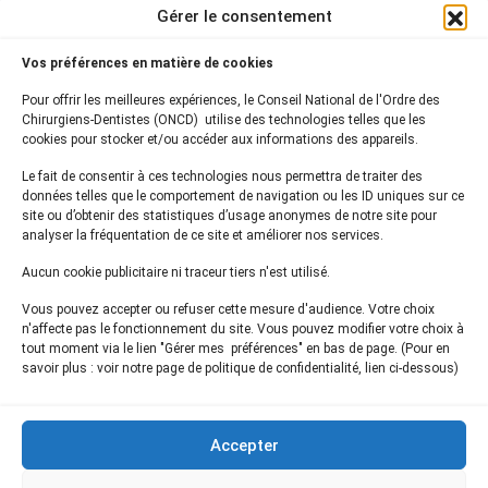
BP 2016
Gérer le consentement
75761 Paris Cedex 16
Vos préférences en matière de cookies
01 44 34 78 80
Pour offrir les meilleures expériences, le Conseil National de l'Ordre des
courrier@oncd.org
Chirurgiens-Dentistes (ONCD) utilise des technologies telles que les
cookies pour stocker et/ou accéder aux informations des appareils.
Le fait de consentir à ces technologies nous permettra de traiter des
Actualités
données telles que le comportement de navigation ou les ID uniques sur ce
Presse
site ou d’obtenir des statistiques d’usage anonymes de notre site pour
Informations légales
analyser la fréquentation de ce site et améliorer nos services.
Plan du site
Aucun cookie publicitaire ni traceur tiers n'est utilisé.
Nous contacter
Vous pouvez accepter ou refuser cette mesure d'audience. Votre choix
n'affecte pas le fonctionnement du site. Vous pouvez modifier votre choix à
tout moment via le lien "Gérer mes préférences" en bas de page. (Pour en
Inscrivez-vous à notre
newsletter
savoir plus : voir notre page de politique de confidentialité, lien ci-dessous)
et recevez les dernières actualités de l'ONCD
Accepter