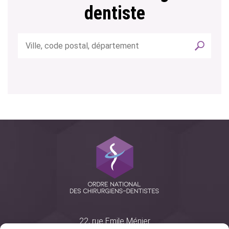
dentiste
22, rue Emile Ménier