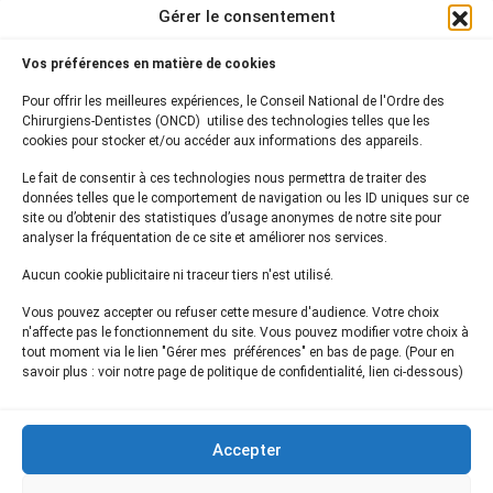
BP 2016
Gérer le consentement
75761 Paris Cedex 16
Vos préférences en matière de cookies
01 44 34 78 80
Pour offrir les meilleures expériences, le Conseil National de l'Ordre des
courrier@oncd.org
Chirurgiens-Dentistes (ONCD) utilise des technologies telles que les
cookies pour stocker et/ou accéder aux informations des appareils.
Le fait de consentir à ces technologies nous permettra de traiter des
Actualités
données telles que le comportement de navigation ou les ID uniques sur ce
Presse
site ou d’obtenir des statistiques d’usage anonymes de notre site pour
Informations légales
analyser la fréquentation de ce site et améliorer nos services.
Plan du site
Aucun cookie publicitaire ni traceur tiers n'est utilisé.
Nous contacter
Vous pouvez accepter ou refuser cette mesure d'audience. Votre choix
n'affecte pas le fonctionnement du site. Vous pouvez modifier votre choix à
tout moment via le lien "Gérer mes préférences" en bas de page. (Pour en
Inscrivez-vous à notre
newsletter
savoir plus : voir notre page de politique de confidentialité, lien ci-dessous)
et recevez les dernières actualités de l'ONCD
Accepter