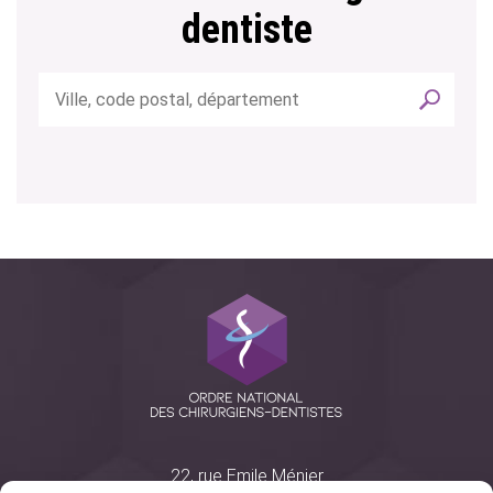
dentiste
22, rue Emile Ménier