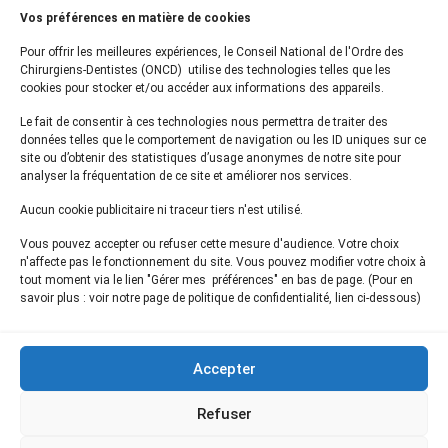
Vos préférences en matière de cookies
01 44 34 78 80
Pour offrir les meilleures expériences, le Conseil National de l'Ordre des
courrier@oncd.org
Chirurgiens-Dentistes (ONCD) utilise des technologies telles que les
cookies pour stocker et/ou accéder aux informations des appareils.
Le fait de consentir à ces technologies nous permettra de traiter des
Actualités
données telles que le comportement de navigation ou les ID uniques sur ce
Presse
site ou d’obtenir des statistiques d’usage anonymes de notre site pour
Informations légales
analyser la fréquentation de ce site et améliorer nos services.
Plan du site
Aucun cookie publicitaire ni traceur tiers n'est utilisé.
Nous contacter
Vous pouvez accepter ou refuser cette mesure d'audience. Votre choix
n'affecte pas le fonctionnement du site. Vous pouvez modifier votre choix à
tout moment via le lien "Gérer mes préférences" en bas de page. (Pour en
Inscrivez-vous à notre
newsletter
savoir plus : voir notre page de politique de confidentialité, lien ci-dessous)
et recevez les dernières actualités de l'ONCD
Accepter
Refuser