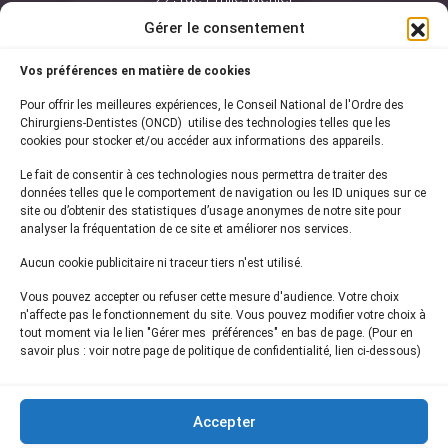
BP 2016
Gérer le consentement
75761 Paris Cedex 16
Vos préférences en matière de cookies
01 44 34 78 80
Pour offrir les meilleures expériences, le Conseil National de l'Ordre des
courrier@oncd.org
Chirurgiens-Dentistes (ONCD) utilise des technologies telles que les
cookies pour stocker et/ou accéder aux informations des appareils.
Le fait de consentir à ces technologies nous permettra de traiter des
Actualités
données telles que le comportement de navigation ou les ID uniques sur ce
Presse
site ou d’obtenir des statistiques d’usage anonymes de notre site pour
Informations légales
analyser la fréquentation de ce site et améliorer nos services.
Plan du site
Aucun cookie publicitaire ni traceur tiers n'est utilisé.
Nous contacter
Vous pouvez accepter ou refuser cette mesure d'audience. Votre choix
n'affecte pas le fonctionnement du site. Vous pouvez modifier votre choix à
tout moment via le lien "Gérer mes préférences" en bas de page. (Pour en
Inscrivez-vous à notre
newsletter
savoir plus : voir notre page de politique de confidentialité, lien ci-dessous)
et recevez les dernières actualités de l'ONCD
Accepter