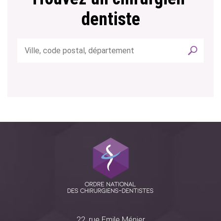
dentiste
22, rue Emile Ménier