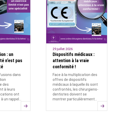
29 juillet 2026
on : un
Dispositifs médicaux :
ité n’est pas
attention à la vraie
té
conformité !
fusions dans
Face à la multiplication des
tion
offres de dispositifs
le des
médicaux à laquelle ils sont
nt à leurs
confrontés, les chirurgiens-
fications ont
dentistes doivent se
e à un rappel…
montrer particulièrement…