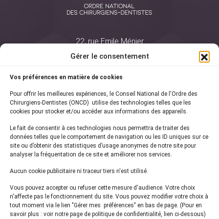
22, rue Emile Ménier
BP 2016
Gérer le consentement
75761 Paris Cedex 16
Vos préférences en matière de cookies
01 44 34 78 80
Pour offrir les meilleures expériences, le Conseil National de l'Ordre des
courrier@oncd.org
Chirurgiens-Dentistes (ONCD) utilise des technologies telles que les
cookies pour stocker et/ou accéder aux informations des appareils.
Le fait de consentir à ces technologies nous permettra de traiter des
Actualités
données telles que le comportement de navigation ou les ID uniques sur ce
Presse
site ou d’obtenir des statistiques d’usage anonymes de notre site pour
Informations légales
analyser la fréquentation de ce site et améliorer nos services.
Plan du site
Aucun cookie publicitaire ni traceur tiers n'est utilisé.
Nous contacter
Vous pouvez accepter ou refuser cette mesure d'audience. Votre choix
n'affecte pas le fonctionnement du site. Vous pouvez modifier votre choix à
tout moment via le lien "Gérer mes préférences" en bas de page. (Pour en
Inscrivez-vous à notre
newsletter
savoir plus : voir notre page de politique de confidentialité, lien ci-dessous)