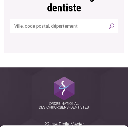
dentiste
22, rue Emile Ménier