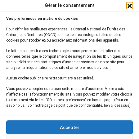
BP 2016
Gérer le consentement
75761 Paris Cedex 16
Vos préférences en matière de cookies
01 44 34 78 80
Pour offrir les meilleures expériences, le Conseil National de l'Ordre des
courrier@oncd.org
Chirurgiens-Dentistes (ONCD) utilise des technologies telles que les
cookies pour stocker et/ou accéder aux informations des appareils.
Le fait de consentir à ces technologies nous permettra de traiter des
Actualités
données telles que le comportement de navigation ou les ID uniques sur ce
Presse
site ou d’obtenir des statistiques d’usage anonymes de notre site pour
Informations légales
analyser la fréquentation de ce site et améliorer nos services.
Plan du site
Aucun cookie publicitaire ni traceur tiers n'est utilisé.
Nous contacter
Vous pouvez accepter ou refuser cette mesure d'audience. Votre choix
n'affecte pas le fonctionnement du site. Vous pouvez modifier votre choix à
tout moment via le lien "Gérer mes préférences" en bas de page. (Pour en
Inscrivez-vous à notre
newsletter
savoir plus : voir notre page de politique de confidentialité, lien ci-dessous)
et recevez les dernières actualités de l'ONCD
Accepter