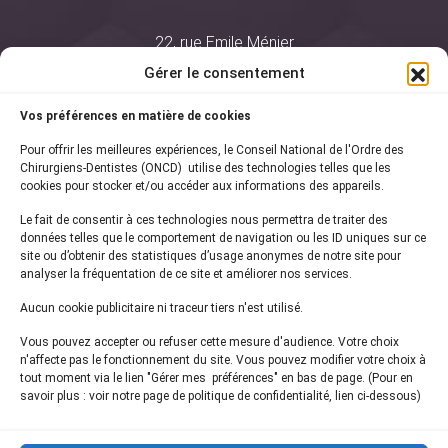
22, rue Emile Ménier
BP 2016
Gérer le consentement
75761 Paris Cedex 16
Vos préférences en matière de cookies
01 44 34 78 80
Pour offrir les meilleures expériences, le Conseil National de l'Ordre des
courrier@oncd.org
Chirurgiens-Dentistes (ONCD) utilise des technologies telles que les
cookies pour stocker et/ou accéder aux informations des appareils.
Le fait de consentir à ces technologies nous permettra de traiter des
Actualités
données telles que le comportement de navigation ou les ID uniques sur ce
Presse
site ou d’obtenir des statistiques d’usage anonymes de notre site pour
Informations légales
analyser la fréquentation de ce site et améliorer nos services.
Plan du site
Aucun cookie publicitaire ni traceur tiers n'est utilisé.
Nous contacter
Vous pouvez accepter ou refuser cette mesure d'audience. Votre choix
n'affecte pas le fonctionnement du site. Vous pouvez modifier votre choix à
tout moment via le lien "Gérer mes préférences" en bas de page. (Pour en
Inscrivez-vous à notre
newsletter
savoir plus : voir notre page de politique de confidentialité, lien ci-dessous)
et recevez les dernières actualités de l'ONCD