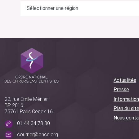
Actualités
Presse
Information
22, rue Emile Ménier
BP 2016
Plan du sit
75761 Paris Cedex 16
Nous conta
01 44 34 78 80
courrier@oncd.org