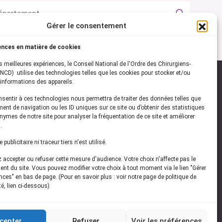
Gérer le consentement
ences en matière de cookies
es meilleures expériences, le Conseil National de l'Ordre des Chirurgiens-
NCD) utilise des technologies telles que les cookies pour stocker et/ou
informations des appareils.
onsentir à ces technologies nous permettra de traiter des données telles que
ez-vous à notre
newsletter
ent de navigation ou les ID uniques sur ce site ou d’obtenir des statistiques
ymes de notre site pour analyser la fréquentation de ce site et améliorer
vez les dernières actualités de l'ONCD
.
publicitaire ni traceur tiers n'est utilisé.
accepter ou refuser cette mesure d'audience. Votre choix n'affecte pas le
nt du site. Vous pouvez modifier votre choix à tout moment via le lien "Gérer
ces" en bas de page. (Pour en savoir plus : voir notre page de politique de
té, lien ci-dessous)
Restez connecté
cepter
Refuser
Voir les préférences