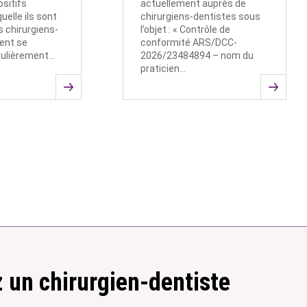
ositifs
actuellement auprès de
uelle ils sont
chirurgiens-dentistes sous
s chirurgiens-
l’objet : « Contrôle de
ent se
conformité ARS/DCC-
culièrement…
2026/23484894 – nom du
praticien…
 un chirurgien-dentiste