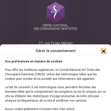
22, rue Emile Ménier
BP 2016
Gérer le consentement
75761 Paris Cedex 16
Vos préférences en matière de cookies
01 44 34 78 80
Pour offrir les meilleures expériences, le Conseil National de l'Ordre des
courrier@oncd.org
Chirurgiens-Dentistes (ONCD) utilise des technologies telles que les
cookies pour stocker et/ou accéder aux informations des appareils.
Le fait de consentir à ces technologies nous permettra de traiter des
Actualités
données telles que le comportement de navigation ou les ID uniques sur ce
Presse
site ou d’obtenir des statistiques d’usage anonymes de notre site pour
Informations légales
analyser la fréquentation de ce site et améliorer nos services.
Plan du site
Aucun cookie publicitaire ni traceur tiers n'est utilisé.