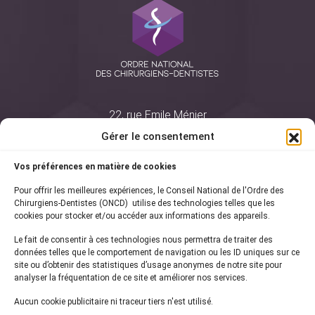
22, rue Emile Ménier
BP 2016
Gérer le consentement
75761 Paris Cedex 16
Vos préférences en matière de cookies
01 44 34 78 80
Pour offrir les meilleures expériences, le Conseil National de l'Ordre des
courrier@oncd.org
Chirurgiens-Dentistes (ONCD) utilise des technologies telles que les
cookies pour stocker et/ou accéder aux informations des appareils.
Le fait de consentir à ces technologies nous permettra de traiter des
Actualités
données telles que le comportement de navigation ou les ID uniques sur ce
Presse
site ou d’obtenir des statistiques d’usage anonymes de notre site pour
Informations légales
analyser la fréquentation de ce site et améliorer nos services.
Plan du site
Aucun cookie publicitaire ni traceur tiers n'est utilisé.
Nous contacter