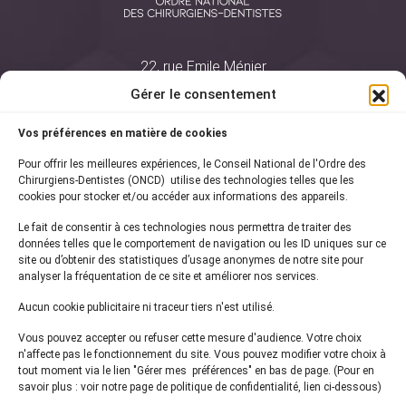
22, rue Emile Ménier
BP 2016
Gérer le consentement
75761 Paris Cedex 16
Vos préférences en matière de cookies
01 44 34 78 80
Pour offrir les meilleures expériences, le Conseil National de l'Ordre des
courrier@oncd.org
Chirurgiens-Dentistes (ONCD) utilise des technologies telles que les
cookies pour stocker et/ou accéder aux informations des appareils.
Le fait de consentir à ces technologies nous permettra de traiter des
Actualités
données telles que le comportement de navigation ou les ID uniques sur ce
Presse
site ou d’obtenir des statistiques d’usage anonymes de notre site pour
Informations légales
analyser la fréquentation de ce site et améliorer nos services.
Plan du site
Aucun cookie publicitaire ni traceur tiers n'est utilisé.
Nous contacter
Vous pouvez accepter ou refuser cette mesure d'audience. Votre choix
n'affecte pas le fonctionnement du site. Vous pouvez modifier votre choix à
tout moment via le lien "Gérer mes préférences" en bas de page. (Pour en
Inscrivez-vous à notre
newsletter
savoir plus : voir notre page de politique de confidentialité, lien ci-dessous)