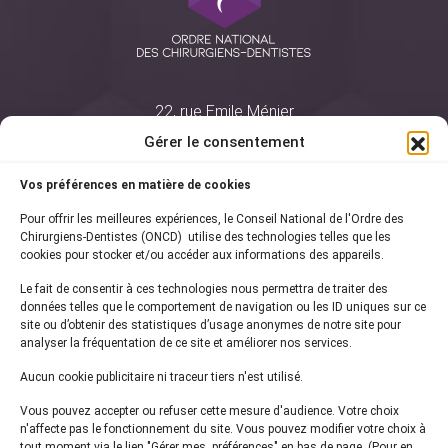
22, rue Emile Ménier
BP 2016
Gérer le consentement
75761 Paris Cedex 16
Vos préférences en matière de cookies
01 44 34 78 80
Pour offrir les meilleures expériences, le Conseil National de l'Ordre des
courrier@oncd.org
Chirurgiens-Dentistes (ONCD) utilise des technologies telles que les
cookies pour stocker et/ou accéder aux informations des appareils.
Le fait de consentir à ces technologies nous permettra de traiter des
Actualités
données telles que le comportement de navigation ou les ID uniques sur ce
Presse
site ou d’obtenir des statistiques d’usage anonymes de notre site pour
Informations légales
analyser la fréquentation de ce site et améliorer nos services.
Plan du site
Aucun cookie publicitaire ni traceur tiers n'est utilisé.
Nous contacter
Vous pouvez accepter ou refuser cette mesure d'audience. Votre choix
n'affecte pas le fonctionnement du site. Vous pouvez modifier votre choix à
tout moment via le lien "Gérer mes préférences" en bas de page. (Pour en